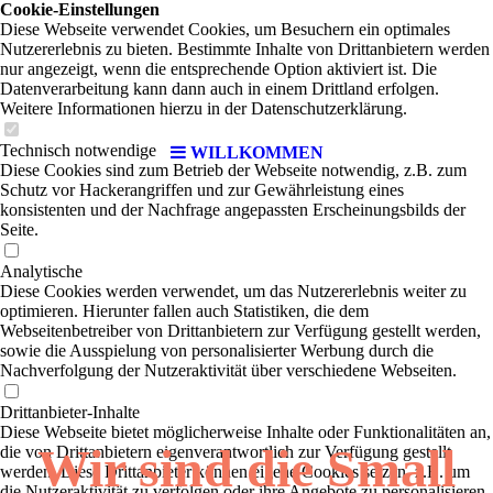
Cookie-Einstellungen
Diese Webseite verwendet Cookies, um Besuchern ein optimales
Nutzererlebnis zu bieten. Bestimmte Inhalte von Drittanbietern werden
nur angezeigt, wenn die entsprechende Option aktiviert ist. Die
Datenverarbeitung kann dann auch in einem Drittland erfolgen.
Weitere Informationen hierzu in der Datenschutzerklärung.
Technisch notwendige
WILLKOMMEN
Diese Cookies sind zum Betrieb der Webseite notwendig, z.B. zum
Schutz vor Hackerangriffen und zur Gewährleistung eines
konsistenten und der Nachfrage angepassten Erscheinungsbilds der
Seite.
Analytische
Diese Cookies werden verwendet, um das Nutzererlebnis weiter zu
optimieren. Hierunter fallen auch Statistiken, die dem
Webseitenbetreiber von Drittanbietern zur Verfügung gestellt werden,
sowie die Ausspielung von personalisierter Werbung durch die
Nachverfolgung der Nutzeraktivität über verschiedene Webseiten.
Drittanbieter-Inhalte
Diese Webseite bietet möglicherweise Inhalte oder Funktionalitäten an,
Wir sind die Small
die von Drittanbietern eigenverantwortlich zur Verfügung gestellt
werden. Diese Drittanbieter können eigene Cookies setzen, z.B. um
die Nutzeraktivität zu verfolgen oder ihre Angebote zu personalisieren